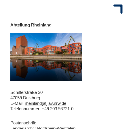
Abteilung Rheinland
Schifferstraße 30
47059 Duisburg
E-Mail:
rheinland[at]lav.nrw.de
Telefonnummer: +49 203 98721-0
Postanschrift:
Landesarchiv Nordrhein-Westfalen