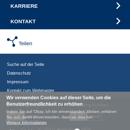
KARRIERE
KONTAKT
Teilen
Suche auf der Seite
Datenschutz
Impressum
Kontakt zum Webmaster
Wir verwenden Cookies auf dieser Seite, um die
Benutzerfreundlichkeit zu erhöhen
Darstellung Schriftgröße
Darstellung Kontrast
Indem Sie auf 'Okay, ich bin einverstanden' klicken, erklären
normal
groß
normal
hoch
Sie sich damit einverstanden, dass wir dies tun.
Weitere Informationen
© 2020 Landesarchiv NRW