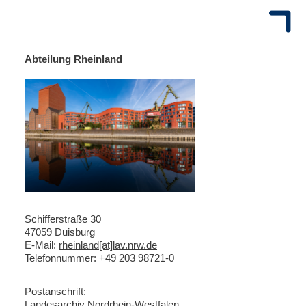
Abteilung Rheinland
Schifferstraße 30
47059 Duisburg
E-Mail:
rheinland[at]lav.nrw.de
Telefonnummer: +49 203 98721-0
Postanschrift:
Landesarchiv Nordrhein-Westfalen