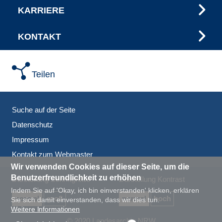
KARRIERE
KONTAKT
Teilen
Suche auf der Seite
Datenschutz
Impressum
Kontakt zum Webmaster
Wir verwenden Cookies auf dieser Seite, um die
Benutzerfreundlichkeit zu erhöhen
Darstellung Schriftgröße
Darstellung Kontrast
Indem Sie auf 'Okay, ich bin einverstanden' klicken, erklären
normal
groß
normal
hoch
Sie sich damit einverstanden, dass wir dies tun.
Weitere Informationen
© 2020 Landesarchiv NRW