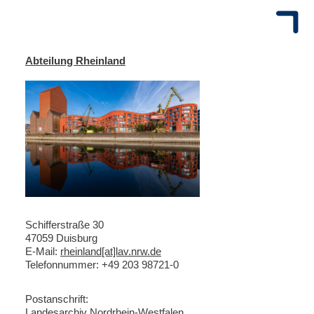
Abteilung Rheinland
Schifferstraße 30
47059 Duisburg
E-Mail:
rheinland[at]lav.nrw.de
Telefonnummer: +49 203 98721-0
Postanschrift:
Landesarchiv Nordrhein-Westfalen