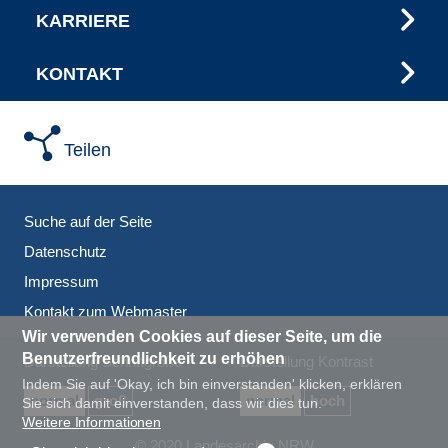
KARRIERE
KONTAKT
Teilen
Suche auf der Seite
Datenschutz
Impressum
Kontakt zum Webmaster
Wir verwenden Cookies auf dieser Seite, um die
Benutzerfreundlichkeit zu erhöhen
Darstellung Schriftgröße
Darstellung Kontrast
Indem Sie auf 'Okay, ich bin einverstanden' klicken, erklären
normal
groß
normal
hoch
Sie sich damit einverstanden, dass wir dies tun.
Weitere Informationen
© 2020 Landesarchiv NRW