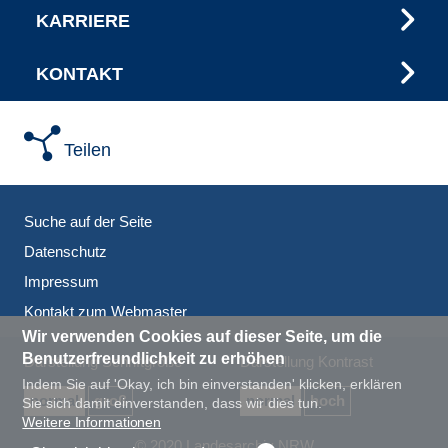
KARRIERE
KONTAKT
Teilen
Suche auf der Seite
Datenschutz
Impressum
Kontakt zum Webmaster
Wir verwenden Cookies auf dieser Seite, um die
Benutzerfreundlichkeit zu erhöhen
Darstellung Schriftgröße
Darstellung Kontrast
Indem Sie auf 'Okay, ich bin einverstanden' klicken, erklären
normal
groß
normal
hoch
Sie sich damit einverstanden, dass wir dies tun.
Weitere Informationen
© 2020 Landesarchiv NRW