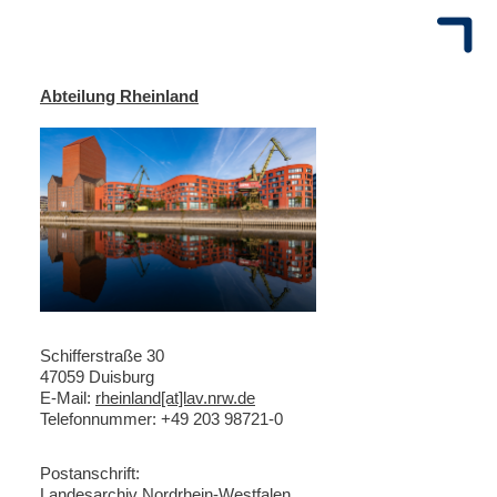
Abteilung Rheinland
Schifferstraße 30
47059 Duisburg
E-Mail:
rheinland[at]lav.nrw.de
Telefonnummer: +49 203 98721-0
Postanschrift:
Landesarchiv Nordrhein-Westfalen